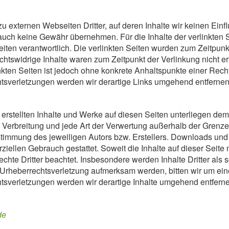
zu externen Webseiten Dritter, auf deren Inhalte wir keinen Ei
 auch keine Gewähr übernehmen. Für die Inhalte der verlinkten Se
eiten verantwortlich. Die verlinkten Seiten wurden zum Zeitpunk
chtswidrige Inhalte waren zum Zeitpunkt der Verlinkung nicht 
linkten Seiten ist jedoch ohne konkrete Anhaltspunkte einer Rech
sverletzungen werden wir derartige Links umgehend entfernen
r erstellten Inhalte und Werke auf diesen Seiten unterliegen de
g, Verbreitung und jede Art der Verwertung außerhalb der Grenz
ustimmung des jeweiligen Autors bzw. Erstellers. Downloads und
ziellen Gebrauch gestattet. Soweit die Inhalte auf dieser Seite n
chte Dritter beachtet. Insbesondere werden Inhalte Dritter als
e Urheberrechtsverletzung aufmerksam werden, bitten wir um e
sverletzungen werden wir derartige Inhalte umgehend entferne
de